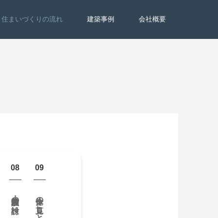
住まいづくりの流れ
建築事例
会社概要
08
09
内装・設備の検討
全体の見直しと振り返り