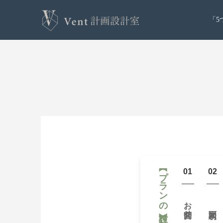
「5
【プランの検討】
01
02
お問合せ