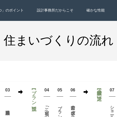
つ」のポイント
設計事務所だからこそ
確かな性能
住まいづくりの流れ
【プラン作成】
【設備・仕様の決定】
03
04
05
06
07
ご自宅への訪問
プランのご提案
図面の作成・プラン検討
ショールームの見学