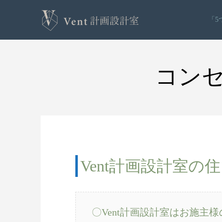
「5
コンセ
Vent計画設計室
〇Vent計画設計室はお施主