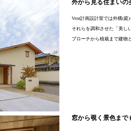
外から見る住まいの
Vent計画設計室では外構(
それらを調和させた「美し
プローチから植栽まで建物
窓から覗く景色まで